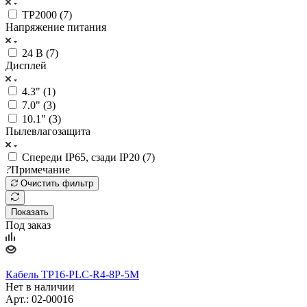
TP2000 (
7
)
Напряжение питания
24 В (
7
)
Дисплей
4.3" (
1
)
7.0" (
3
)
10.1" (
3
)
Пылевлагозащита
Спереди IP65, сзади IP20 (
7
)
?
Примечание
Очистить фильтр
Показать
Под заказ
Кабель TP16-PLC-R4-8P-5M
Нет в наличии
Арт.: 02-00016