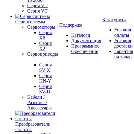
TP2000
Серия VT
Серия VT
Как купить
Сервосистемы
Поддержка
Сервомоторы
Условия
Серия
Каталоги
оплаты
X6
Документация
Условия
Серия
Программное
доставки
X2
Обеспечение
Гарантия
Сервоприводы
на товар
Серия
SV-X
Серия
HN-Y
Серия
SV-D
Кабели /
Разъемы /
Аксессуары
Преобразователи
частоты