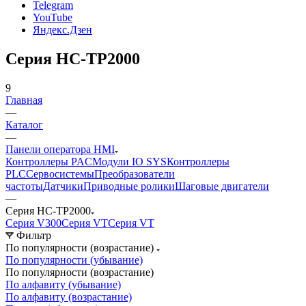
Telegram
YouTube
Яндекс.Дзен
Серия HC-TP2000
9
Главная
—
Каталог
—
Панели оператора HMI
Контроллеры PAC
Модули IO SYS
Контроллеры
PLC
Сервосистемы
Преобразователи
частоты
Датчики
Приводные ролики
Шаговые двигатели
—
Серия HC-TP2000
Серия V300
Серия VT
Серия VT
Фильтр
По популярности (возрастание)
По популярности (убывание)
По популярности (возрастание)
По алфавиту (убывание)
По алфавиту (возрастание)