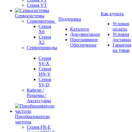
Серия VT
Как купить
Сервосистемы
Поддержка
Сервомоторы
Условия
Серия
Каталоги
оплаты
X6
Документация
Условия
Серия
Программное
доставки
X2
Обеспечение
Гарантия
Сервоприводы
на товар
Серия
SV-X
Серия
HN-Y
Серия
SV-D
Кабели /
Разъемы /
Аксессуары
Преобразователи
частоты
Серия FR-E