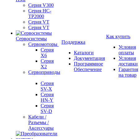
Серия V300
Серия HC-
TP2000
Серия VT
Серия VT
Как купить
Сервосистемы
Поддержка
Сервомоторы
Условия
Серия
Каталоги
оплаты
X6
Документация
Условия
Серия
Программное
доставки
X2
Обеспечение
Гарантия
Сервоприводы
на товар
Серия
SV-X
Серия
HN-Y
Серия
SV-D
Кабели /
Разъемы /
Аксессуары