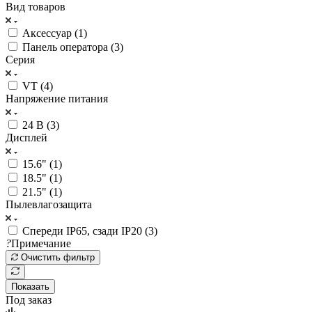
Вид товаров
Аксессуар (
1
)
Панель оператора (
3
)
Серия
VT (
4
)
Напряжение питания
24 В (
3
)
Дисплей
15.6" (
1
)
18.5" (
1
)
21.5" (
1
)
Пылевлагозащита
Спереди IP65, сзади IP20 (
3
)
?
Примечание
Очистить фильтр
Показать
Под заказ