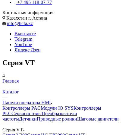
+7 495 118-07-77
Контактная информация
Казахстан г. Астана
info@hcfa.kz
Вконтакте
Telegram
YouTube
Яндекс.Дзен
Серия VT
4
Главная
—
Каталог
—
Панели оператора HMI
Контроллеры PAC
Модули IO SYS
Контроллеры
PLC
Сервосистемы
Преобразователи
частоты
Датчики
Приводные ролики
Шаговые двигатели
—
Серия VT